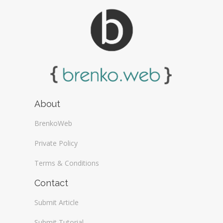
About
BrenkoWeb
Private Policy
Terms & Conditions
Contact
Submit Article
Submit Tutorial